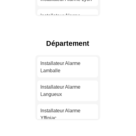
Installateur Alarme
Toulouse
Installateur Alarme Nice
Département
Installateur Alarme
Nantes
Installateur Alarme
Lamballe
Installateur Alarme
Strasbourg
Installateur Alarme
Langueux
Installateur Alarme
Montpellier
Installateur Alarme
Yffiniac
Installateur Alarme
Bordeaux
Installateur Alarme Dinan