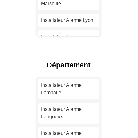
Marseille
Installateur Alarme Lyon
Installateur Alarme
Toulouse
Installateur Alarme Nice
Département
Installateur Alarme
Nantes
Installateur Alarme
Lamballe
Installateur Alarme
Strasbourg
Installateur Alarme
Langueux
Installateur Alarme
Montpellier
Installateur Alarme