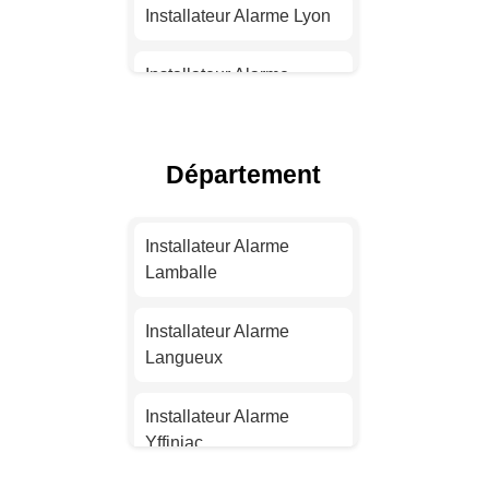
Installateur Alarme Lyon
Installateur Alarme
Toulouse
Installateur Alarme Nice
Département
Installateur Alarme
Nantes
Installateur Alarme
Lamballe
Installateur Alarme
Strasbourg
Installateur Alarme
Langueux
Installateur Alarme
Montpellier
Installateur Alarme
Yffiniac
Installateur Alarme