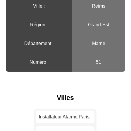
Ville :️
Reims
Région :️
Grand-Est
Département :
Marne
Numéro :
51
Villes
Installateur Alarme Paris