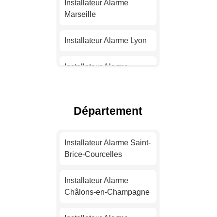
Installateur Alarme
Marseille
Installateur Alarme Lyon
Installateur Alarme
Toulouse
Installateur Alarme Nice
Département
Installateur Alarme
Nantes
Installateur Alarme Saint-
Brice-Courcelles
Installateur Alarme
Strasbourg
Installateur Alarme
Châlons-en-Champagne
Installateur Alarme