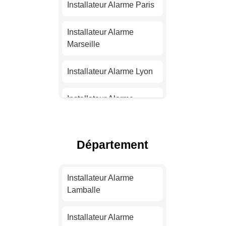
Installateur Alarme Paris
Installateur Alarme
Marseille
Installateur Alarme Lyon
Installateur Alarme
Toulouse
Installateur Alarme Nice
Département
Installateur Alarme
Nantes
Installateur Alarme
Lamballe
Installateur Alarme
Strasbourg
Installateur Alarme