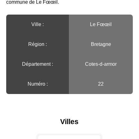
commune de Le Fœœil.
Ville :️
Le Fœœil
Région :️
Bretagne
Département :
Cotes-d-armor
Numéro :
22
Villes