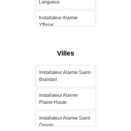
Langueux
Installateur Alarme
Montpellier
Installateur Alarme
Yffiniac
Installateur Alarme
Bordeaux
Installateur Alarme Dinan
Villes
Installateur Alarme Lille
Installateur Alarme
Perros-Guirec
Installateur Alarme
Installateur Alarme Saint-
Rennes
Installateur Alarme Plérin
Brandan
Installateur Alarme
Installateur Alarme
Installateur Alarme
Reims
Paimpol
Plaine-Haute
Installateur Alarme Le
Installateur Alarme
Installateur Alarme Saint-
Havre
Plouha
Donan