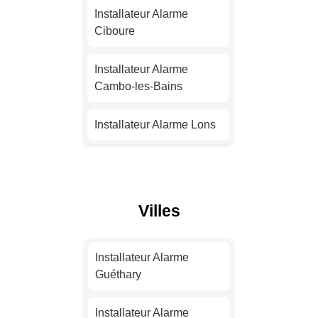
Nantes
Installateur Alarme
Ciboure
Installateur Alarme
Strasbourg
Installateur Alarme
Cambo-les-Bains
Installateur Alarme
Montpellier
Installateur Alarme Lons
Installateur Alarme
Installateur Alarme Saint-
Bordeaux
Jean-de-Luz
Villes
Installateur Alarme Lille
Installateur Alarme
Hendaye
Installateur Alarme
Installateur Alarme
Rennes
Installateur Alarme
Guéthary
Urrugne
Installateur Alarme
Installateur Alarme