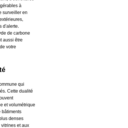
 gérables à
e surveiller en
extérieures,
 d'alerte.
xyde de carbone
t aussi être
 de votre
té
 commune qui
és. Cette dualité
souvent
ue et volumétrique
e bâtiments
 plus denses
vitrines et aux