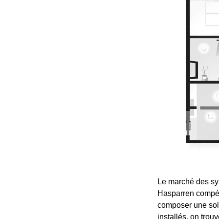
Le marché des sys
Hasparren compéte
composer une solu
installés, on tro