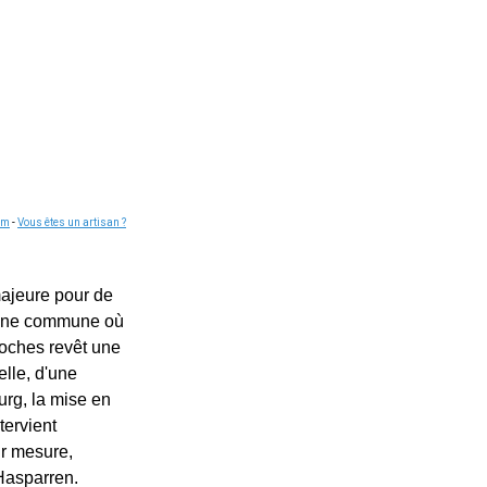
om
-
Vous êtes un artisan ?
majeure pour de
s une commune où
roches revêt une
lle, d'une
urg, la mise en
tervient
ur mesure,
 Hasparren.