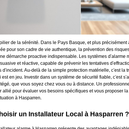
e pilier de la sérénité. Dans le Pays Basque, et plus précisémen
 pour son cadre de vie authentique, la prévention des risques 
une démarche proactive indispensable. Les systèmes d'alarme m
suasive et réactive, capable de prévenir les tentatives d'effractio
d'incident. Au-delà de la simple protection matérielle, c'est la tra
est en jeu. Investir dans un système de sécurité fiable, c'est s'
otégé, que vous soyez chez vous ou à distance. Un professionne
r allié pour évaluer vos besoins spécifiques et vous proposer la 
ituation à Hasparren.
oisir un Installateur Local à Hasparren ?
tallateur alarme à Hasparren présente des avantages indéniabl