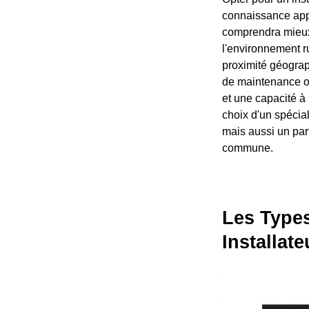
connaissance appr
comprendra mieux 
l'environnement ru
proximité géograp
de maintenance ou
et une capacité à
choix d'un spécial
mais aussi un part
commune.
Les Type
Installate