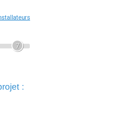
nstallateurs
7
rojet :