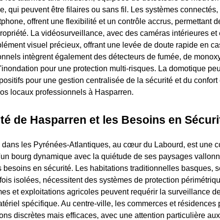
e, qui peuvent être filaires ou sans fil. Les systèmes connectés,
phone, offrent une flexibilité et un contrôle accrus, permettant d
ropriété. La vidéosurveillance, avec des caméras intérieures et 
lément visuel précieux, offrant une levée de doute rapide en cas
ionnels intègrent également des détecteurs de fumée, de mono
'inondation pour une protection multi-risques. La domotique peu
ositifs pour une gestion centralisée de la sécurité et du confort
vos locaux professionnels à Hasparren.
ité de Hasparren et les Besoins en Sécuri
e dans les Pyrénées-Atlantiques, au cœur du Labourd, est une
 d'un bourg dynamique avec la quiétude de ses paysages vallonn
s besoins en sécurité. Les habitations traditionnelles basques, 
fois isolées, nécessitent des systèmes de protection périmétriq
es et exploitations agricoles peuvent requérir la surveillance d
ériel spécifique. Au centre-ville, les commerces et résidences
ons discrètes mais efficaces, avec une attention particulière aux 