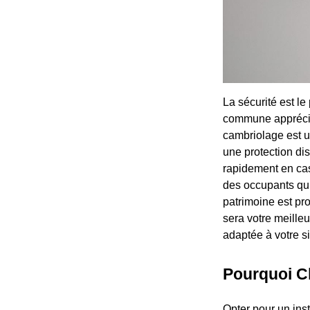
La sécurité est l
commune appréciée
cambriolage est 
une protection dis
rapidement en cas 
des occupants qui 
patrimoine est pr
sera votre meilleu
adaptée à votre s
Pourquoi Ch
Opter pour un ins