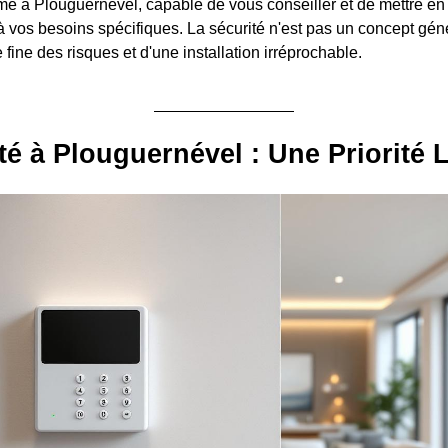
arme à Plouguernével, capable de vous conseiller et de mettre e
 vos besoins spécifiques. La sécurité n'est pas un concept génér
e fine des risques et d'une installation irréprochable.
té à Plouguernével : Une Priorité 