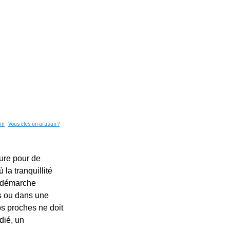
om
-
Vous êtes un artisan ?
eure pour de
la tranquillité
e démarche
es ou dans une
os proches ne doit
dié, un