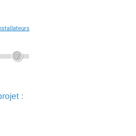
nstallateurs
7
rojet :