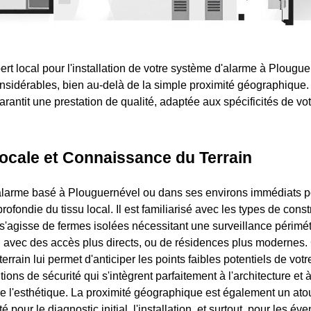
ert local pour l'installation de votre système d'alarme à Plougu
sidérables, bien au-delà de la simple proximité géographique.
rantit une prestation de qualité, adaptée aux spécificités de vo
ocale et Connaissance du Terrain
d'alarme basé à Plouguernével ou dans ses environs immédiats 
fondie du tissu local. Il est familiarisé avec les types de cons
l s'agisse de fermes isolées nécessitant une surveillance périmé
avec des accès plus directs, ou de résidences plus modernes.
rrain lui permet d'anticiper les points faibles potentiels de votr
ions de sécurité qui s'intègrent parfaitement à l'architecture et 
 l'esthétique. La proximité géographique est également un ato
é pour le diagnostic initial, l'installation, et surtout, pour les év