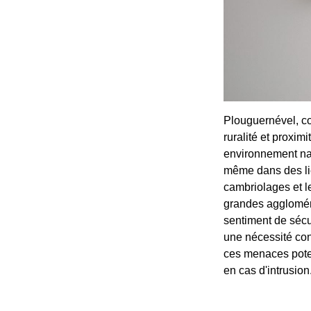
Plouguernével, co
ruralité et proxi
environnement nat
même dans des lie
cambriolages et l
grandes aggloméra
sentiment de sécur
une nécessité con
ces menaces poten
en cas d'intrusion