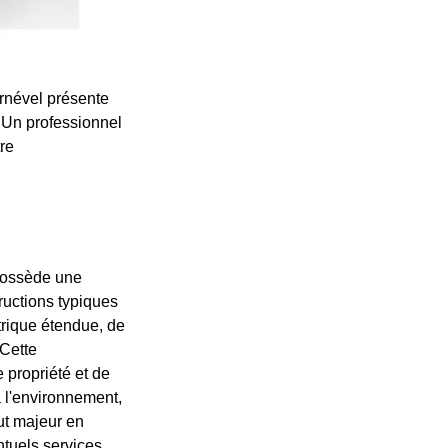
ernével présente
 Un professionnel
tre
possède une
tructions typiques
trique étendue, de
 Cette
e propriété et de
à l'environnement,
ut majeur en
entuels services