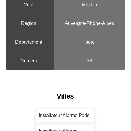
Ville :️
Meylan
Région :️
Auvergne-Rhône-Alpes
Département :
Isere
Numéro :
38
Villes
Installateur Alarme Paris