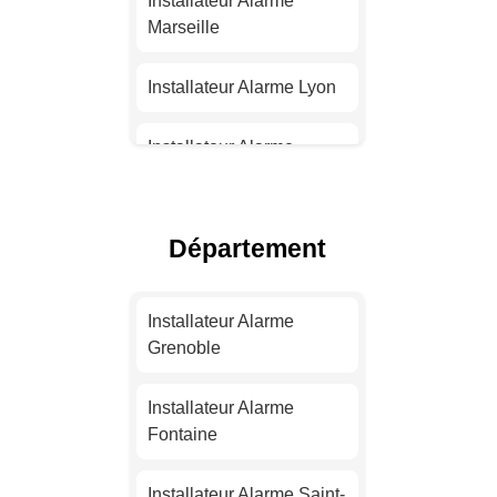
Installateur Alarme
Marseille
Installateur Alarme Lyon
Installateur Alarme
Toulouse
Installateur Alarme Nice
Département
Installateur Alarme
Nantes
Installateur Alarme
Grenoble
Installateur Alarme
Strasbourg
Installateur Alarme
Fontaine
Installateur Alarme
Montpellier
Installateur Alarme Saint-