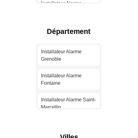
Installateur Alarme
Toulouse
Installateur Alarme Nice
Département
Installateur Alarme
Nantes
Installateur Alarme
Grenoble
Installateur Alarme
Strasbourg
Installateur Alarme
Fontaine
Installateur Alarme
Montpellier
Installateur Alarme Saint-
Marcellin
Installateur Alarme
Bordeaux
Installateur Alarme
Eybens
Villes