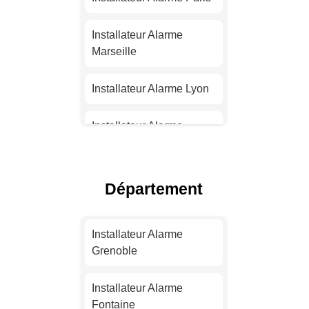
Installateur Alarme
Marseille
Installateur Alarme Lyon
Installateur Alarme
Toulouse
Installateur Alarme Nice
Département
Installateur Alarme
Nantes
Installateur Alarme
Grenoble
Installateur Alarme
Strasbourg
Installateur Alarme
Fontaine