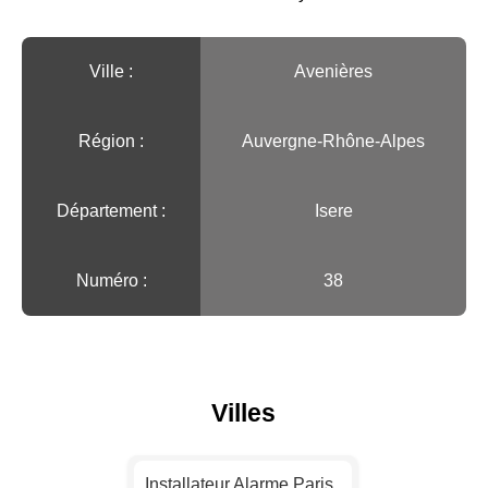
Ville :️
Avenières
Région :️
Auvergne-Rhône-Alpes
Département :
Isere
Numéro :
38
Villes
Installateur Alarme Paris