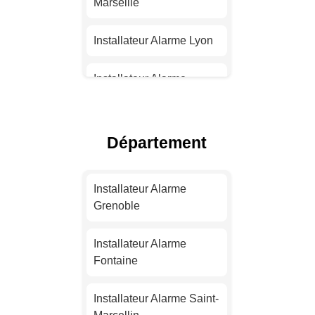
Marseille
Installateur Alarme Lyon
Installateur Alarme
Toulouse
Installateur Alarme Nice
Département
Installateur Alarme
Nantes
Installateur Alarme
Grenoble
Installateur Alarme
Strasbourg
Installateur Alarme
Fontaine
Installateur Alarme
Montpellier
Installateur Alarme Saint-