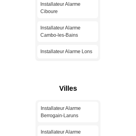
Nantes
Installateur Alarme
Ciboure
Installateur Alarme
Strasbourg
Installateur Alarme
Cambo-les-Bains
Installateur Alarme
Montpellier
Installateur Alarme Lons
Installateur Alarme
Installateur Alarme Saint-
Bordeaux
Jean-de-Luz
Villes
Installateur Alarme Lille
Installateur Alarme
Hendaye
Installateur Alarme
Installateur Alarme
Rennes
Installateur Alarme
Berrogain-Laruns
Urrugne
Installateur Alarme
Installateur Alarme