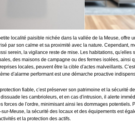
etite localité paisible nichée dans la vallée de la Meuse, offre 
risé par son calme et sa proximité avec la nature. Cependant,
i serein, la vigilance reste de mise. Les habitations, qu'elles 
pales, des maisons de campagne ou des fermes isolées, ainsi 
prises locales, peuvent être la cible d'actes malveillants. C'es
tème d'alarme performant est une démarche proactive indispen
protection fiable, c'est préserver son patrimoine et la sécurité de
dissuade les cambrioleurs, et en cas d'intrusion, il alerte immé
es forces de l'ordre, minimisant ainsi les dommages potentiels. 
ly-sur-Meuse, la sécurité des locaux et des équipements est égal
ctivités et la protection des actifs.