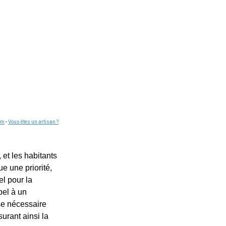
om
-
Vous êtes un artisan ?
et les habitants
e une priorité,
el pour la
ppel à un
ise nécessaire
urant ainsi la