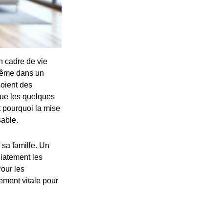
un cadre de vie
 même dans un
soient des
que les quelques
t pourquoi la mise
sable.
 sa famille. Un
diatement les
Pour les
ement vitale pour