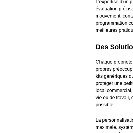
L'expertise d'un p
évaluation précis
mouvement, contac
programmation com
meilleures pratiqu
Des Soluti
Chaque propriété 
propres préoccupa
kits génériques q
protéger une peti
local commercial, 
vie ou de travail,
possible.
La personnalisatio
maximale, système