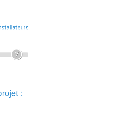
nstallateurs
7
rojet :