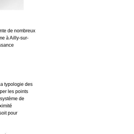
sente de nombreux
e à Ailly-sur-
issance
la typologie des
per les points
n système de
ximité
soit pour