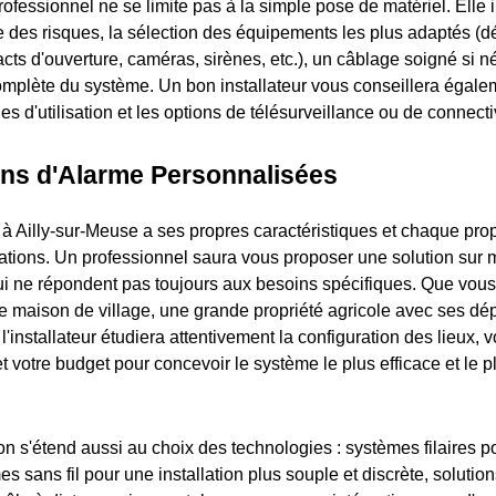
rofessionnel ne se limite pas à la simple pose de matériel. Elle 
e des risques, la sélection des équipements les plus adaptés (d
ts d'ouverture, caméras, sirènes, etc.), un câblage soigné si né
plète du système. Un bon installateur vous conseillera égalem
es d'utilisation et les options de télésurveillance ou de connecti
ons d'Alarme Personnalisées
à Ailly-sur-Meuse a ses propres caractéristiques et chaque prop
tions. Un professionnel saura vous proposer une solution sur 
ui ne répondent pas toujours aux besoins spécifiques. Que vous
te maison de village, une grande propriété agricole avec ses d
l'installateur étudiera attentivement la configuration des lieux,
 et votre budget pour concevoir le système le plus efficace et le p
n s'étend aussi au choix des technologies : systèmes filaires po
s sans fil pour une installation plus souple et discrète, soluti