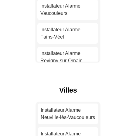
Nantes
Installateur Alarme
Vaucouleurs
Installateur Alarme
Strasbourg
Installateur Alarme
Fains-Véel
Installateur Alarme
Montpellier
Installateur Alarme
Revigny-sur-Ornain
Installateur Alarme
Bordeaux
Installateur Alarme Saint-
Mihiel
Villes
Installateur Alarme Lille
Installateur Alarme
Verdun
Installateur Alarme
Installateur Alarme
Rennes
Neuville-lès-Vaucouleurs
Installateur Alarme
Commercy
Installateur Alarme
Installateur Alarme