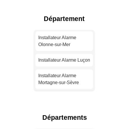
Installateur Alarme Nice
Département
Installateur Alarme
Nantes
Installateur Alarme
Olonne-sur-Mer
Installateur Alarme
Strasbourg
Installateur Alarme Luçon
Installateur Alarme
Installateur Alarme
Montpellier
Mortagne-sur-Sèvre
Installateur Alarme
Installateur Alarme Saint-
Bordeaux
Jean-de-Monts
Départements
Installateur Alarme Lille
Installateur Alarme Le
Poiré-sur-Vie