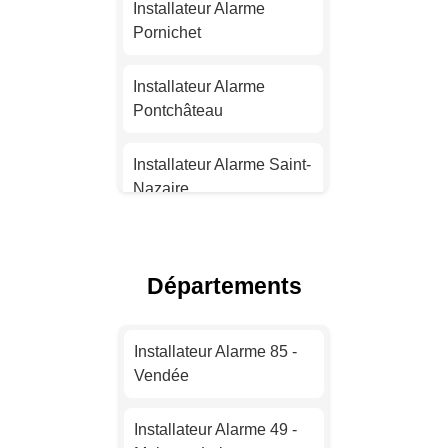
Nantes
Installateur Alarme
Pornichet
Installateur Alarme
Strasbourg
Installateur Alarme
Pontchâteau
Installateur Alarme
Montpellier
Installateur Alarme Saint-
Nazaire
Installateur Alarme
Bordeaux
Installateur Alarme
Guérande
Départements
Installateur Alarme Lille
Installateur Alarme
Sainte-Luce-sur-Loire
Installateur Alarme
Installateur Alarme 85 -
Rennes
Vendée
Installateur Alarme
Pornic
Installateur Alarme
Installateur Alarme 49 -