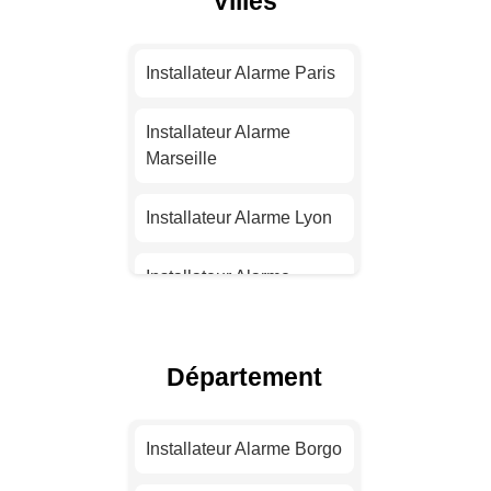
Villes
Installateur Alarme Paris
Installateur Alarme
Marseille
Installateur Alarme Lyon
Installateur Alarme
Toulouse
Installateur Alarme Nice
Département
Installateur Alarme
Nantes
Installateur Alarme Borgo