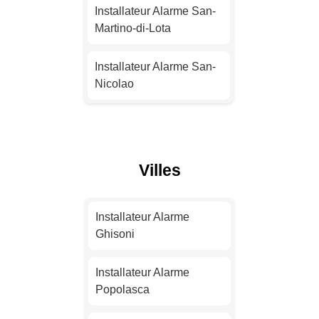
Installateur Alarme
Installateur Alarme San-
Strasbourg
Martino-di-Lota
Installateur Alarme
Installateur Alarme San-
Montpellier
Nicolao
Installateur Alarme
Installateur Alarme
Bordeaux
Prunelli-di-Fiumorbo
Villes
Installateur Alarme Lille
Installateur Alarme L'Île-
Rousse
Installateur Alarme
Installateur Alarme
Rennes
Installateur Alarme
Ghisoni
Furiani
Installateur Alarme
Installateur Alarme
Reims
Installateur Alarme
Popolasca
Ventiseri