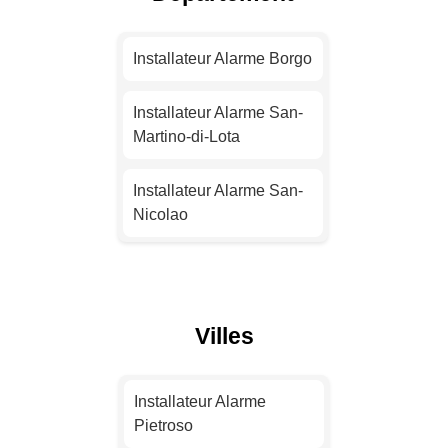
Installateur Alarme
Nantes
Installateur Alarme Borgo
Installateur Alarme
Installateur Alarme San-
Strasbourg
Martino-di-Lota
Installateur Alarme
Installateur Alarme San-
Montpellier
Nicolao
Installateur Alarme
Installateur Alarme
Bordeaux
Prunelli-di-Fiumorbo
Villes
Installateur Alarme Lille
Installateur Alarme L'Île-
Rousse
Installateur Alarme
Installateur Alarme
Rennes
Installateur Alarme
Pietroso