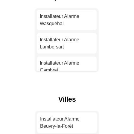
Installateur Alarme
Nantes
Installateur Alarme
Wasquehal
Installateur Alarme
Strasbourg
Installateur Alarme
Lambersart
Installateur Alarme
Montpellier
Installateur Alarme
Cambrai
Installateur Alarme
Bordeaux
Installateur Alarme
Villeneuve-d'Ascq
Villes
Installateur Alarme Lille
Installateur Alarme
Dunkerque
Installateur Alarme
Installateur Alarme
Rennes
Beuvry-la-Forêt
Installateur Alarme