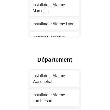
Installateur Alarme
Marseille
Installateur Alarme Lyon
Installateur Alarme
Toulouse
Installateur Alarme Nice
Département
Installateur Alarme
Nantes
Installateur Alarme
Wasquehal
Installateur Alarme
Strasbourg
Installateur Alarme
Lambersart
Installateur Alarme