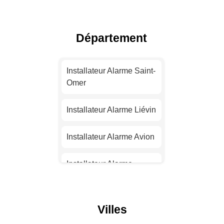
Toulouse
Installateur Alarme Nice
Département
Installateur Alarme
Nantes
Installateur Alarme Saint-
Omer
Installateur Alarme
Strasbourg
Installateur Alarme Liévin
Installateur Alarme
Installateur Alarme Avion
Montpellier
Installateur Alarme
Installateur Alarme
Carvin
Bordeaux
Installateur Alarme
Villes
Installateur Alarme Lille
Méricourt