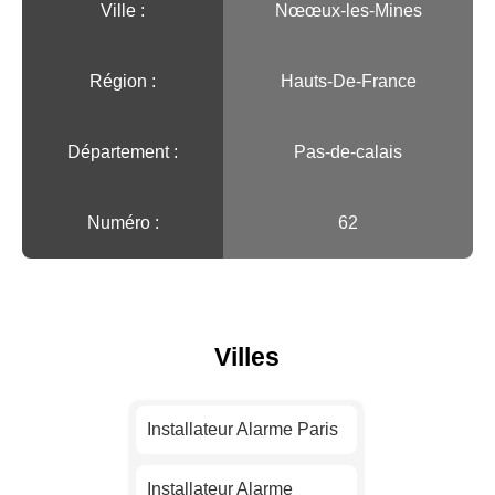
Ville :️
Nœœux-les-Mines
Région :️
Hauts-De-France
Département :
Pas-de-calais
Numéro :
62
Villes
Installateur Alarme Paris
Installateur Alarme