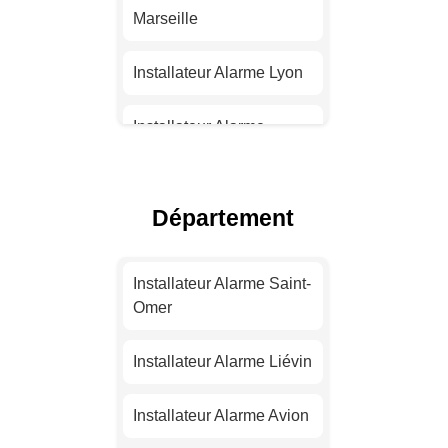
Marseille
Installateur Alarme Lyon
Installateur Alarme
Toulouse
Installateur Alarme Nice
Département
Installateur Alarme
Nantes
Installateur Alarme Saint-
Omer
Installateur Alarme
Strasbourg
Installateur Alarme Liévin
Installateur Alarme
Installateur Alarme Avion
Montpellier