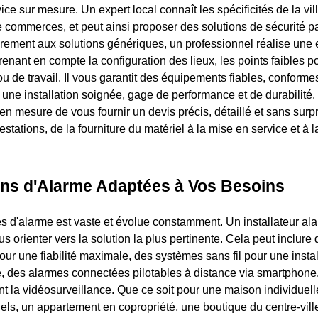
vice sur mesure. Un expert local connaît les spécificités de la vill
de commerces, et peut ainsi proposer des solutions de sécurité p
rement aux solutions génériques, un professionnel réalise une
enant en compte la configuration des lieux, les points faibles po
ou de travail. Il vous garantit des équipements fiables, conform
 une installation soignée, gage de performance et de durabilité.
en mesure de vous fournir un devis précis, détaillé et sans surp
stations, de la fourniture du matériel à la mise en service et à
ons d'Alarme Adaptées à Vos Besoins
es d'alarme est vaste et évolue constamment. Un installateur a
 orienter vers la solution la plus pertinente. Cela peut inclure 
 pour une fiabilité maximale, des systèmes sans fil pour une instal
ble, des alarmes connectées pilotables à distance via smartphon
ant la vidéosurveillance. Que ce soit pour une maison individuel
iels, un appartement en copropriété, une boutique du centre-vill