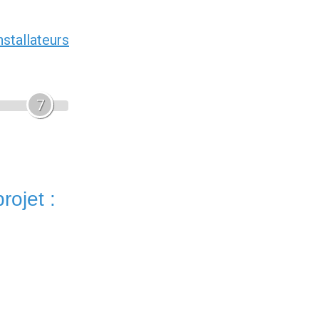
nstallateurs
7
rojet :