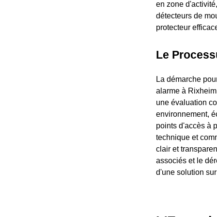
en zone d'activit
détecteurs de mou
protecteur efficac
Le Processu
La démarche pour 
alarme à Rixheim,
une évaluation com
environnement, éc
points d'accès à 
technique et comm
clair et transpar
associés et le dér
d'une solution su