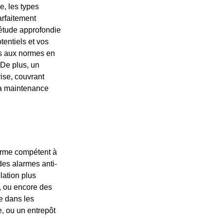
e, les types
arfaitement
 étude approfondie
tentiels et vos
es aux normes en
 De plus, un
rise, couvrant
 la maintenance
larme compétent à
des alarmes anti-
lation plus
e, ou encore des
le dans les
e, ou un entrepôt