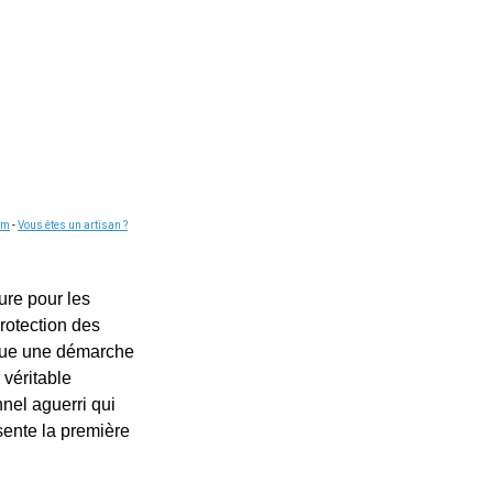
om
-
Vous êtes un artisan ?
ure pour les
rotection des
enue une démarche
 véritable
nnel aguerri qui
sente la première