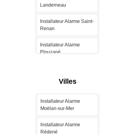
Landerneau
Installateur Alarme
Strasbourg
Installateur Alarme Saint-
Renan
Installateur Alarme
Montpellier
Installateur Alarme
Plouzané
Installateur Alarme
Bordeaux
Installateur Alarme
Landivisiau
Villes
Installateur Alarme Lille
Installateur Alarme
Plabennec
Installateur Alarme
Installateur Alarme
Rennes
Moëlan-sur-Mer
Installateur Alarme
Quimperlé
Installateur Alarme
Installateur Alarme
Reims
Rédené