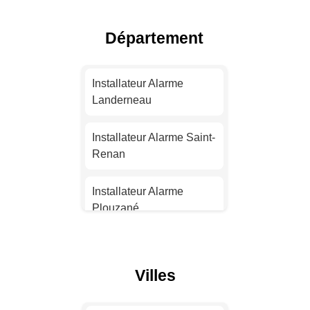
Installateur Alarme Nice
Département
Installateur Alarme
Nantes
Installateur Alarme
Landerneau
Installateur Alarme
Strasbourg
Installateur Alarme Saint-
Renan
Installateur Alarme
Montpellier
Installateur Alarme
Plouzané
Installateur Alarme
Bordeaux
Installateur Alarme
Landivisiau
Villes
Installateur Alarme Lille
Installateur Alarme