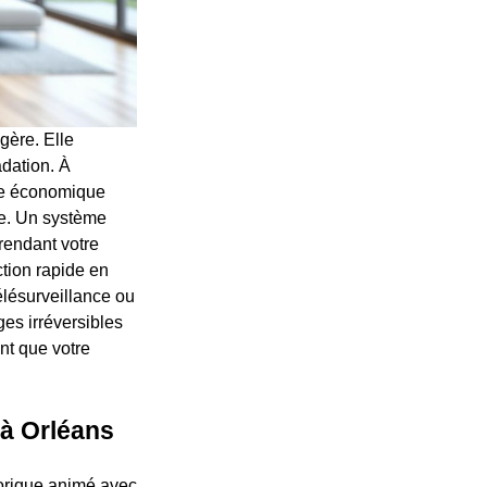
gère. Elle
adation. À
nce économique
te. Un système
rendant votre
ction rapide en
télésurveillance ou
ges irréversibles
nt que votre
 à Orléans
torique animé avec