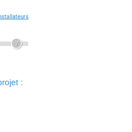
nstallateurs
7
rojet :