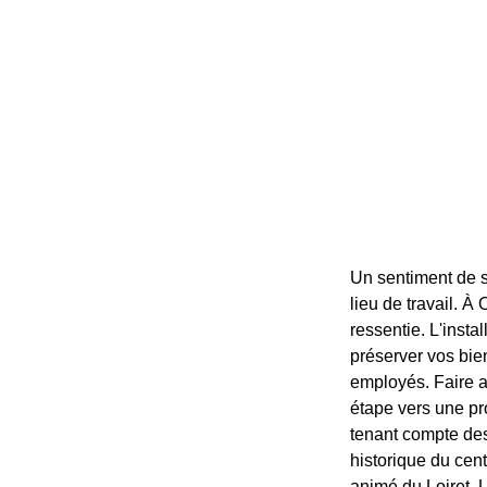
Un sentiment de s
lieu de travail. À
ressentie. L'inst
préserver vos bien
employés. Faire ap
étape vers une pr
tenant compte des
historique du cent
animé du Loiret. U