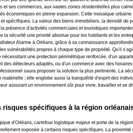
s et ses commerces, aux vastes zones résidentielles plus calm
ités économiques en pleine expansion. Cette mosaïque urbaine
 et spécifiques. La valeur des biens immobiliers, la densité de 
 la présence d'activités commerciales et touristiques importantes
de la sécurité une priorité absolue pour les habitants et les entr
tallateur Alarme à Orléans, grâce à sa connaissance approfondie 
les vulnérabilités propres à chaque type de propriété. Qu'il s'a
ée nécessitant une protection périmétrique renforcée, d'un appar
t des détecteurs adaptés, ou d'un commerce avec des horaires 
ofessionnel saura proposer la solution la plus pertinente. La sécu
 matérielle ; elle englobe aussi la tranquillité d'esprit des indiv
eur assurant un environnement sûr pour vivre, travailler et se di
s risques spécifiques à la région orléanai
gique d'Orléans, carrefour logistique majeur et porte de la régio
urellement exposée à certains risques spécifiques. La proximité 