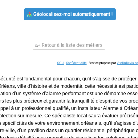
Géolocalisez-moi automatiquement !
Retour à la liste des métiers
CGU
-
Confidentialité
- Service proposé par
ViteUnDevis.c
écurité est fondamental pour chacun, qu'il s'agisse de protéger
 Orléans, ville d'histoire et de modernité, cette nécessité est part
allation d'un système d'alarme performant est une démarche esse
s les plus précieux et garantir la tranquillité d'esprit de vos pr
pel à un professionnel qualifié, un Installateur Alarme à Orléan
otection sur mesure. Ce spécialiste local saura évaluer précisé
 spécificités de votre environnement orléanais, qu'il s'agisse d
re-ville, d'un pavillon dans un quartier résidentiel périphériqu
n devis détaillé vous permettra de visualiser les solutions adap