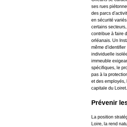
ses rues piétonne
des parcs d'activ
en sécurité variés
certains secteurs,
contribue à faire 
orléanais. Un Ins
même d'identifier 
individuelle isol
immeuble exigean
spécifiques, le pr
pas à la protection
et des employés, l
capitale du Loiret.
Prévenir le
La position straté
Loire, la rend nat