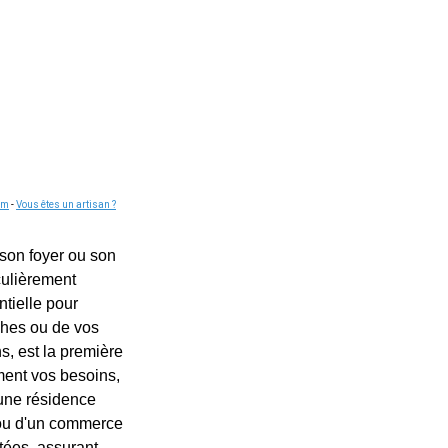
om
-
Vous êtes un artisan ?
 son foyer ou son
iculièrement
ntielle pour
oches ou de vos
s, est la première
ment vos besoins,
'une résidence
e ou d'un commerce
tées, assurant