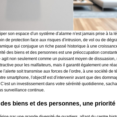
iper son espace d'un système d'alarme n'est jamais prise à la lé
in de protection face aux risques d'intrusion, de vol ou de dégr
namique qui conjugue un riche passé historique à une croissa
rité des biens et des personnes est une préoccupation constan
 agit non seulement comme un puissant moyen de dissuasion, 
tractive pour les malfaiteurs, mais il garantit également une réa
e l'alerte soit transmise aux forces de l'ordre, à une société de 
otre smartphone, l'objectif est d'intervenir avant que des domma
 C'est un investissement dans votre sérénité quotidienne, sacha
us surveillance continue.
 des biens et des personnes, une priorité
rise par une grande diversité de quartiers, allant du centre his