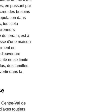
es, en passant par
 crée des besoins
population dans
, tout cela
epreneurs
du terrain, est à
gisse d'une maison
tement en
d'ouverture
rité ne se limite
idus, des familles
vertir dans la
se
n Centre-Val de
d'axes routiers