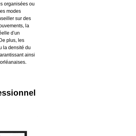
les organisées ou
 les modes
seiller sur des
ouvements, la
éelle d'un
De plus, les
u la densité du
arantissant ainsi
 orléanaises.
fessionnel