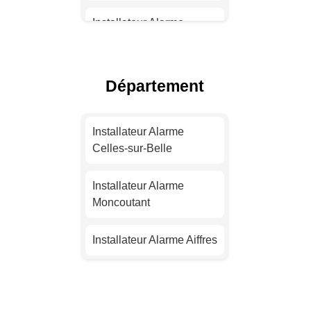
Installateur Alarme
Toulouse
Installateur Alarme Nice
Département
Installateur Alarme
Nantes
Installateur Alarme
Celles-sur-Belle
Installateur Alarme
Strasbourg
Installateur Alarme
Moncoutant
Installateur Alarme
Montpellier
Installateur Alarme Aiffres
Installateur Alarme
Installateur Alarme Niort
Bordeaux