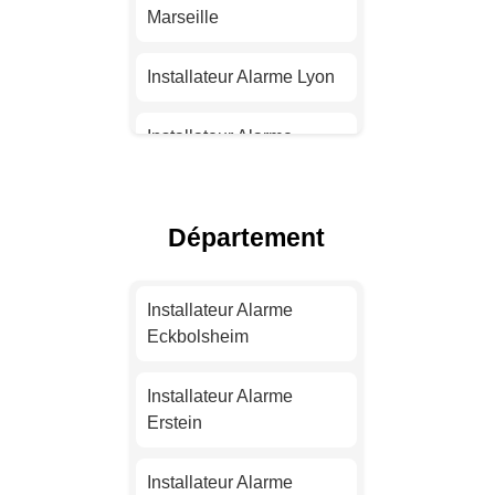
Marseille
Installateur Alarme Lyon
Installateur Alarme
Toulouse
Installateur Alarme Nice
Département
Installateur Alarme
Nantes
Installateur Alarme
Eckbolsheim
Installateur Alarme
Strasbourg
Installateur Alarme
Erstein
Installateur Alarme
Montpellier
Installateur Alarme