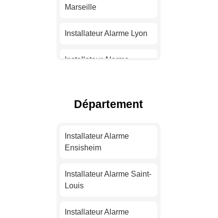
Marseille
Installateur Alarme Lyon
Installateur Alarme
Toulouse
Installateur Alarme Nice
Département
Installateur Alarme
Nantes
Installateur Alarme
Ensisheim
Installateur Alarme
Strasbourg
Installateur Alarme Saint-
Louis
Installateur Alarme
Montpellier
Installateur Alarme