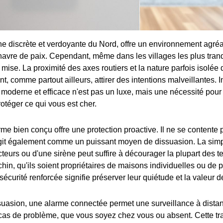
 discrète et verdoyante du Nord, offre un environnement agréa
avre de paix. Cependant, même dans les villages les plus tranqu
 mise. La proximité des axes routiers et la nature parfois isolée 
t, comme partout ailleurs, attirer des intentions malveillantes. I
moderne et efficace n'est pas un luxe, mais une nécessité pour
otéger ce qui vous est cher.
me bien conçu offre une protection proactive. Il ne se contente 
 agit également comme un puissant moyen de dissuasion. La sim
eurs ou d'une sirène peut suffire à décourager la plupart des te
hin, qu'ils soient propriétaires de maisons individuelles ou de 
sécurité renforcée signifie préserver leur quiétude et la valeur d
suasion, une alarme connectée permet une surveillance à distan
cas de problème, que vous soyez chez vous ou absent. Cette tranq