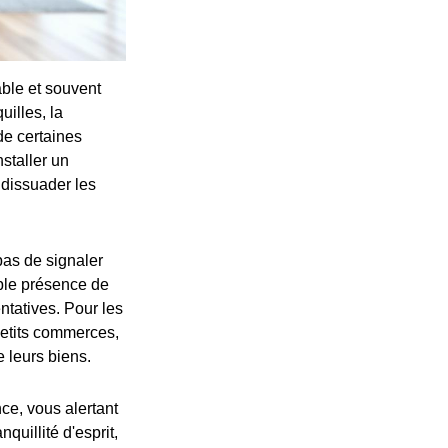
ble et souvent
illes, la
de certaines
nstaller un
 dissuader les
pas de signaler
ple présence de
ntatives. Pour les
petits commerces,
e leurs biens.
ce, vous alertant
uillité d'esprit,