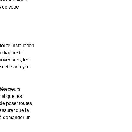
s de votre
oute installation.
n diagnostic
ouvertures, les
e cette analyse
étecteurs,
nsi que les
de poser toutes
assurer que la
r à demander un