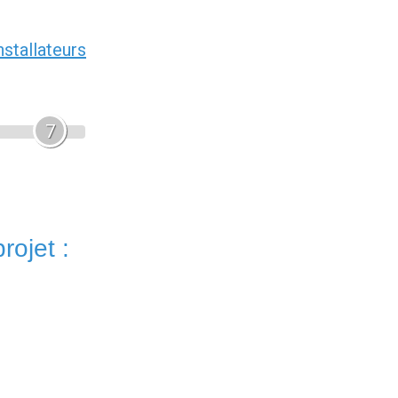
nstallateurs
7
rojet :