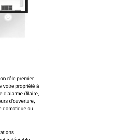
Son rôle premier
 votre propriété à
 d'alarme (filaire,
urs d'ouverture,
de domotique ou
tations
out indéniable