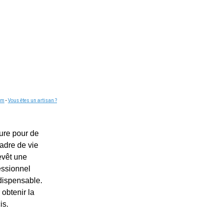
om
-
Vous êtes un artisan ?
eure pour de
adre de vie
evêt une
essionnel
dispensable.
 obtenir la
is.