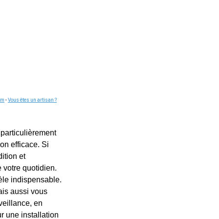
om
-
Vous êtes un artisan ?
 particulièrement
on efficace. Si
ition et
 votre quotidien.
èle indispensable.
ais aussi vous
veillance, en
r une installation