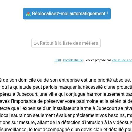
Géolocalisez-moi automatiquement !
Retour à la liste des métiers
CGU
-
Confidentialité
- Service proposé par
ViteUnDevis.c
é de son domicile ou de son entreprise est une priorité absolue,
 où la quiétude peut parfois masquer la nécessité d'une protecti
pérez à Jubecourt, une ville qui conjugue harmonieusement trad
vez l'importance de préserver votre patrimoine et la sérénité de
exte que l'expertise d'un installateur alarme à Jubecourt se rév
local saura non seulement évaluer précisément vos besoins, m
ions sur mesure, allant de la détection d'intrusion à la vidéosur
ésurveillance, le tout accompagné d'un devis clair et détaillé pou