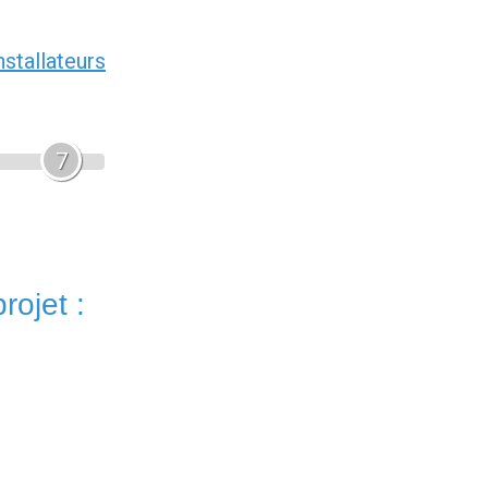
nstallateurs
7
rojet :