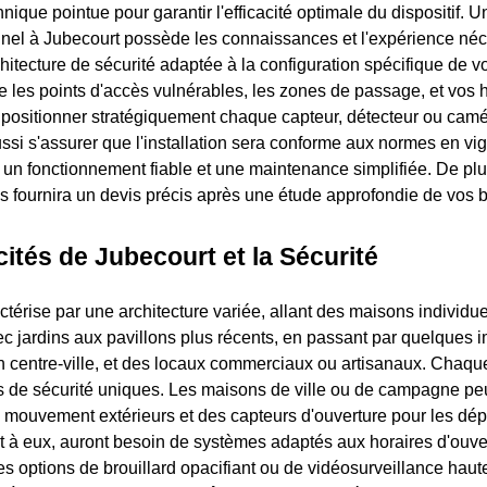
nique pointue pour garantir l'efficacité optimale du dispositif. Un
nel à Jubecourt possède les connaissances et l'expérience né
itecture de sécurité adaptée à la configuration spécifique de vot
 les points d'accès vulnérables, les zones de passage, et vos 
r positionner stratégiquement chaque capteur, détecteur ou camé
ussi s'assurer que l'installation sera conforme aux normes en vi
 un fonctionnement fiable et une maintenance simplifiée. De plus
s fournira un devis précis après une étude approfondie de vos 
cités de Jubecourt et la Sécurité
térise par une architecture variée, allant des maisons individue
vec jardins aux pavillons plus récents, en passant par quelques
 centre-ville, et des locaux commerciaux ou artisanaux. Chaque
s de sécurité uniques. Les maisons de ville ou de campagne pe
 mouvement extérieurs et des capteurs d'ouverture pour les d
à eux, auront besoin de systèmes adaptés aux horaires d'ouver
es options de brouillard opacifiant ou de vidéosurveillance haut