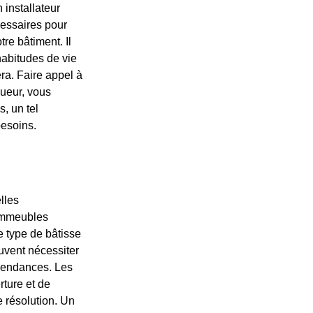
 installateur
cessaires pour
re bâtiment. Il
habitudes de vie
ra. Faire appel à
gueur, vous
, un tel
besoins.
lles
 immeubles
 type de bâtisse
uvent nécessiter
épendances. Les
ture et de
e résolution. Un