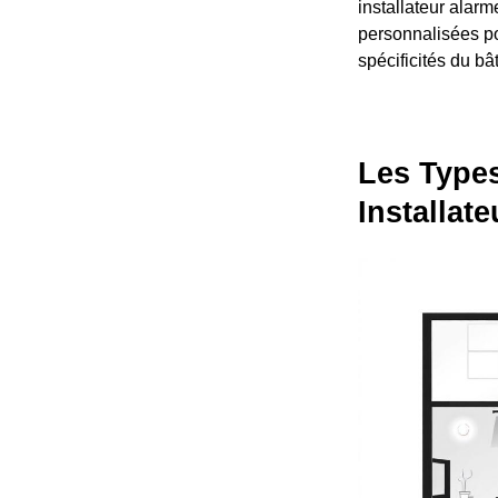
installateur alarm
personnalisées po
spécificités du bât
Les Type
Installat