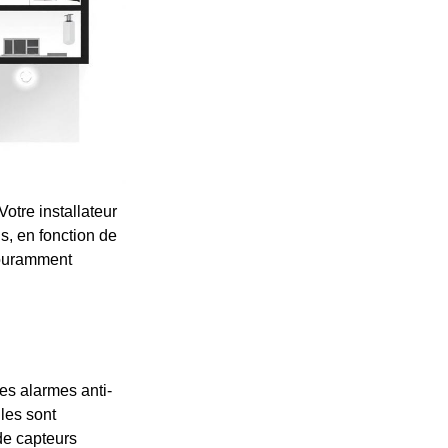
otre installateur
s, en fonction de
couramment
es alarmes anti-
lles sont
de capteurs