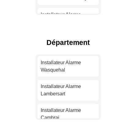
Installateur Alarme
Toulouse
Installateur Alarme Nice
Département
Installateur Alarme
Nantes
Installateur Alarme
Wasquehal
Installateur Alarme
Strasbourg
Installateur Alarme
Lambersart
Installateur Alarme
Montpellier
Installateur Alarme
Cambrai
Installateur Alarme
Bordeaux
Installateur Alarme