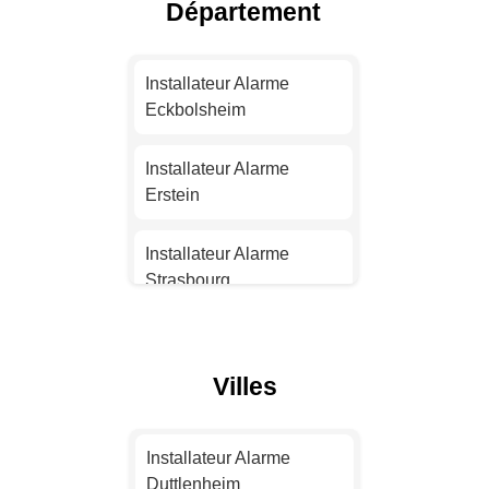
Département
Installateur Alarme
Nantes
Installateur Alarme
Eckbolsheim
Installateur Alarme
Strasbourg
Installateur Alarme
Erstein
Installateur Alarme
Montpellier
Installateur Alarme
Strasbourg
Installateur Alarme
Bordeaux
Installateur Alarme
Haguenau
Villes
Installateur Alarme Lille
Installateur Alarme
Bischwiller
Installateur Alarme
Installateur Alarme
Rennes
Duttlenheim