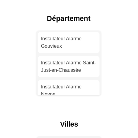
Installateur Alarme Nice
Département
Installateur Alarme
Nantes
Installateur Alarme
Gouvieux
Installateur Alarme
Strasbourg
Installateur Alarme Saint-
Just-en-Chaussée
Installateur Alarme
Montpellier
Installateur Alarme
Noyon
Installateur Alarme
Bordeaux
Installateur Alarme
Lamorlaye
Villes
Installateur Alarme Lille
Installateur Alarme