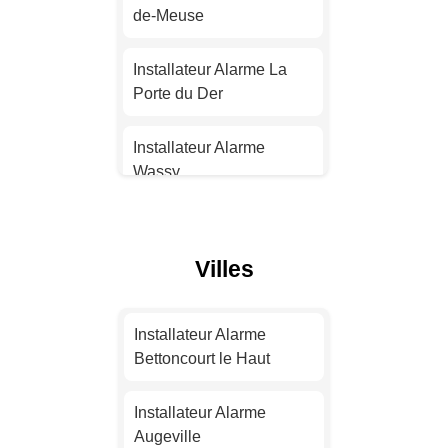
de-Meuse
Installateur Alarme
Strasbourg
Installateur Alarme La
Porte du Der
Installateur Alarme
Montpellier
Installateur Alarme
Wassy
Installateur Alarme
Bordeaux
Installateur Alarme
Bologne
Villes
Installateur Alarme Lille
Installateur Alarme
Langres
Installateur Alarme
Installateur Alarme
Rennes
Bettoncourt le Haut
Installateur Alarme
Nogent
Installateur Alarme
Installateur Alarme
Reims
Augeville