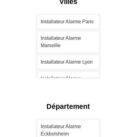
Villes
Installateur Alarme Paris
Installateur Alarme
Marseille
Installateur Alarme Lyon
Installateur Alarme
Toulouse
Installateur Alarme Nice
Département
Installateur Alarme
Nantes
Installateur Alarme
Eckbolsheim