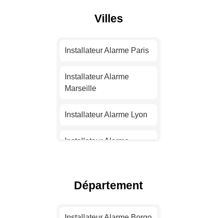
Villes
Installateur Alarme Paris
Installateur Alarme
Marseille
Installateur Alarme Lyon
Installateur Alarme
Toulouse
Installateur Alarme Nice
Département
Installateur Alarme
Nantes
Installateur Alarme Borgo