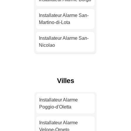
Installateur Alarme
Installateur Alarme San-
Strasbourg
Martino-di-Lota
Installateur Alarme
Installateur Alarme San-
Montpellier
Nicolao
Installateur Alarme
Installateur Alarme
Bordeaux
Prunelli-di-Fiumorbo
Villes
Installateur Alarme Lille
Installateur Alarme L'Île-
Rousse
Installateur Alarme
Installateur Alarme
Rennes
Installateur Alarme
Poggio-d'Oletta
Furiani
Installateur Alarme
Installateur Alarme
Reims
Installateur Alarme
Velone-Orneto