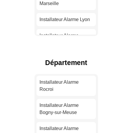
Marseille
Installateur Alarme Lyon
Installateur Alarme
Toulouse
Installateur Alarme Nice
Département
Installateur Alarme
Nantes
Installateur Alarme
Rocroi
Installateur Alarme
Strasbourg
Installateur Alarme
Bogny-sur-Meuse
Installateur Alarme
Montpellier
Installateur Alarme