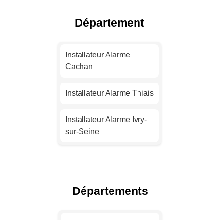
Installateur Alarme Nice
Département
Installateur Alarme
Nantes
Installateur Alarme
Cachan
Installateur Alarme
Strasbourg
Installateur Alarme Thiais
Installateur Alarme
Installateur Alarme Ivry-
Montpellier
sur-Seine
Installateur Alarme
Installateur Alarme
Bordeaux
Créteil
Départements
Installateur Alarme Lille
Installateur Alarme Saint-
Maur-des-Fossés