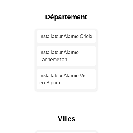
Installateur Alarme Nice
Département
Installateur Alarme
Nantes
Installateur Alarme Orleix
Installateur Alarme
Installateur Alarme
Strasbourg
Lannemezan
Installateur Alarme
Installateur Alarme Vic-
Montpellier
en-Bigorre
Installateur Alarme
Installateur Alarme
Bordeaux
Rabastens-de-Bigorre
Villes
Installateur Alarme Lille
Installateur Alarme Odos