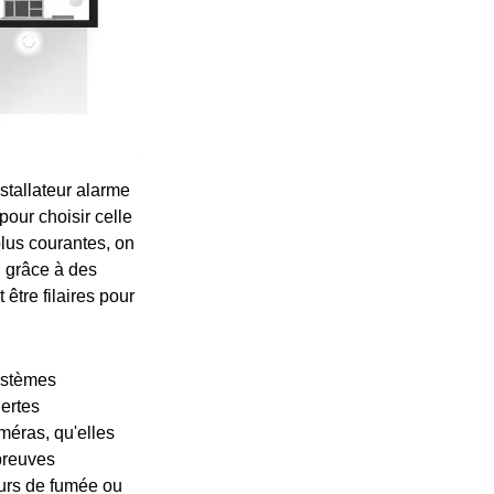
stallateur alarme
pour choisir celle
plus courantes, on
n grâce à des
être filaires pour
ystèmes
lertes
méras, qu'elles
 preuves
eurs de fumée ou