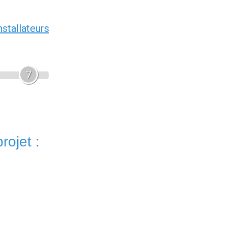
nstallateurs
7
rojet :