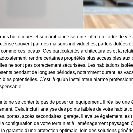
mes bucoliques et son ambiance sereine, offre un cadre de vie 
érise souvent par des maisons individuelles, parfois dotées de
 commerces locaux. Ces particularités architecturales et la relat
adoxalement, rendre certaines propriétés plus accessibles aux
lles ne sont pas correctement sécurisées. Les habitations isolée
bsents pendant de longues périodes, notamment durant les vac
ibles potentielles. C'est là qu'un installateur alarme profession
ispensable.
rité ne se contente pas de poser un équipement. Il réalise une
ment. Cela inclut l'analyse des points faibles de votre habitati
res, portes, accès secondaires, garage. Il évalue également les 
à la configuration de votre terrain et à l'aménagement paysager.
 la garantie d'une protection optimale, loin des solutions génér