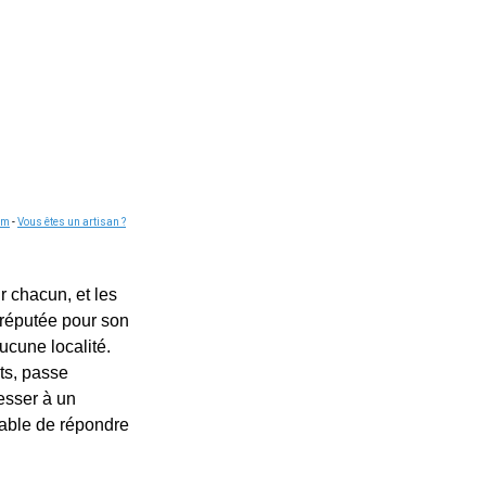
om
-
Vous êtes un artisan ?
r chacun, et les
 réputée pour son
aucune localité.
ts, passe
resser à un
pable de répondre