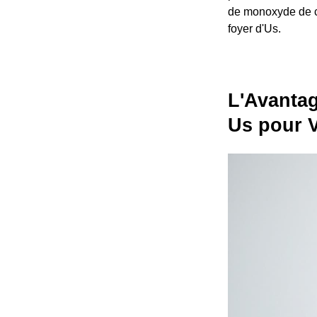
de monoxyde de ca
foyer d'Us.
L'Avantag
Us pour V