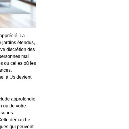
apprécié. La
 jardins étendus,
ive discrétion des
 personnes mal
s ou celles où les
ances,
nel à Us devient
 étude approfondie
on ou de votre
risques
 Cette démarche
iques qui peuvent