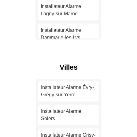
Strasbourg
Installateur Alarme
Lagny-sur-Marne
Installateur Alarme
Montpellier
Installateur Alarme
Dammarie-les-Lys
Installateur Alarme
Bordeaux
Installateur Alarme
Champs-sur-Marne
Villes
Installateur Alarme Lille
Installateur Alarme
Bussy-Saint-Georges
Installateur Alarme
Installateur Alarme Évry-
Rennes
Grégy-sur-Yerre
Installateur Alarme Melun
Installateur Alarme
Installateur Alarme
Reims
Installateur Alarme
Solers
Pontault-Combault
Installateur Alarme Le
Installateur Alarme Grisy-