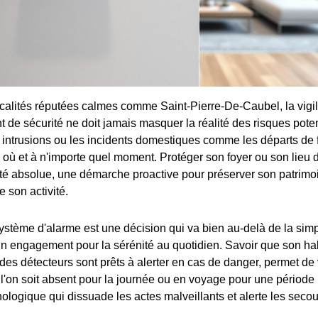
alités réputées calmes comme Saint-Pierre-De-Caubel, la vigi
 de sécurité ne doit jamais masquer la réalité des risques poten
 intrusions ou les incidents domestiques comme les départs de
 où et à n'importe quel moment. Protéger son foyer ou son lieu d
té absolue, une démarche proactive pour préserver son patrimoine
e son activité.
système d'alarme est une décision qui va bien au-delà de la simp
 un engagement pour la sérénité au quotidien. Savoir que son hab
des détecteurs sont prêts à alerter en cas de danger, permet de 
l'on soit absent pour la journée ou en voyage pour une période 
nologique qui dissuade les actes malveillants et alerte les seco