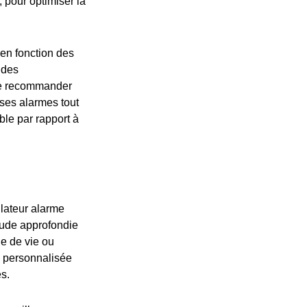
 pour optimiser la
 en fonction des
 des
le recommander
ses alarmes tout
le par rapport à
llateur alarme
tude approfondie
de de vie ou
he personnalisée
s.