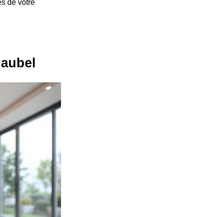
és de votre
Caubel