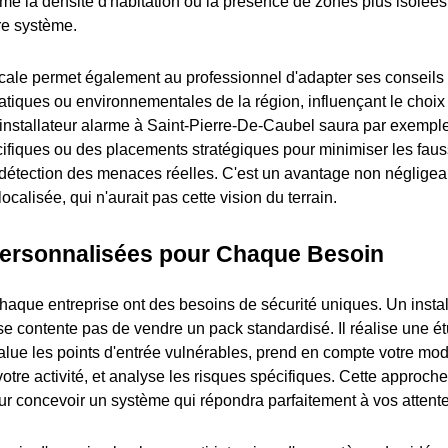
 la densité d'habitation ou la présence de zones plus isolées,
re système.
ocale permet également au professionnel d'adapter ses conseils
matiques ou environnementales de la région, influençant le choix
installateur alarme à Saint-Pierre-De-Caubel saura par exemp
ifiques ou des placements stratégiques pour minimiser les faus
détection des menaces réelles. C'est un avantage non négligeab
ocalisée, qui n'aurait pas cette vision du terrain.
Personnalisées pour Chaque Besoin
haque entreprise ont des besoins de sécurité uniques. Un insta
se contente pas de vendre un pack standardisé. Il réalise une é
alue les points d'entrée vulnérables, prend en compte votre mo
votre activité, et analyse les risques spécifiques. Cette approc
our concevoir un système qui répondra parfaitement à vos attente