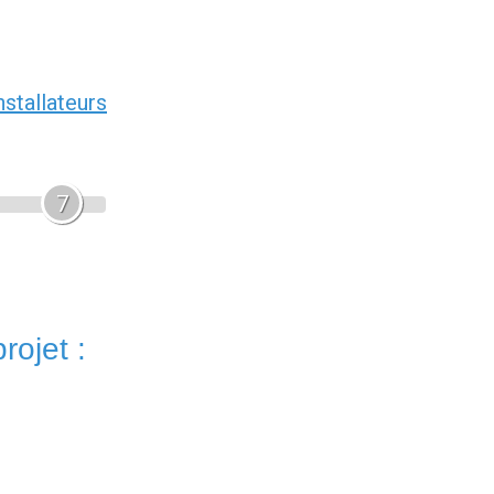
nstallateurs
7
rojet :