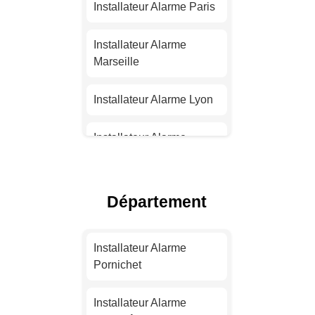
Installateur Alarme Paris
Installateur Alarme
Marseille
Installateur Alarme Lyon
Installateur Alarme
Toulouse
Installateur Alarme Nice
Département
Installateur Alarme
Nantes
Installateur Alarme
Pornichet
Installateur Alarme
Strasbourg
Installateur Alarme