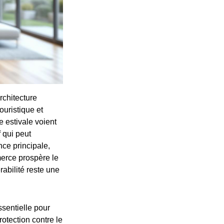
rchitecture
uristique et
e estivale voient
 qui peut
nce principale,
erce prospère le
abilité reste une
sentielle pour
rotection contre le