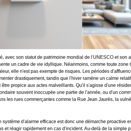
é, avec son statut de patrimoine mondial de l'UNESCO et son a
ente un cadre de vie idyllique. Néanmoins, comme toute zone to
aleur, elle n'est pas exempte de risques. Les périodes d'affluenc
menter drastiquement, tandis que l'hiver ramène un calme relatif
tre propice aux actes malveillants. Qu'il s'agisse d'une réside
ondaire souvent inoccupée une partie de l'année, ou d'un comm
ans les rues commerçantes comme la Rue Jean Jaurès, la vulnér
n système d'alarme efficace est donc une démarche proactive es
us et réagir rapidement en cas d'incident. Au-delà de la simple p