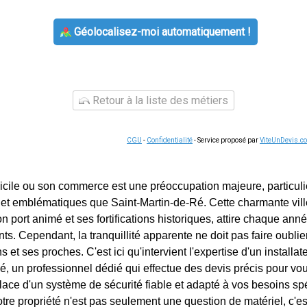
Géolocalisez-moi automatiquement !
Retour à la liste des métiers
CGU
-
Confidentialité
- Service proposé par
ViteUnDevis.c
icile ou son commerce est une préoccupation majeure, particul
s et emblématiques que Saint-Martin-de-Ré. Cette charmante vill
on port animé et ses fortifications historiques, attire chaque a
ents. Cependant, la tranquillité apparente ne doit pas faire oublie
s et ses proches. C'est ici qu'intervient l'expertise d'un installa
é, un professionnel dédié qui effectue des devis précis pour 
lace d'un système de sécurité fiable et adapté à vos besoins sp
otre propriété n'est pas seulement une question de matériel, c'es