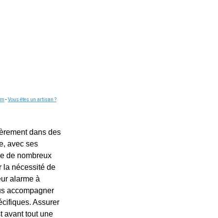
om
-
Vous êtes un artisan ?
ièrement dans des
e, avec ses
nnée de nombreux
r la nécessité de
teur alarme à
vous accompagner
écifiques. Assurer
t avant tout une