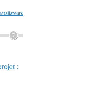
nstallateurs
7
rojet :