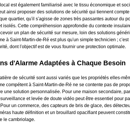
local est également familiarisé avec le tissu économique et soci
eut ainsi proposer des solutions de sécurité qui tiennent compte
ue quartier, qu'il s'agisse de zones très passantes autour du po
et isolés. Cette compréhension approfondie du contexte insulaire
cevoir un plan de sécurité sur mesure, loin des solutions génér
rme à Saint-Martin-de-Ré est plus qu'un simple technicien ; c'est 
rité, dont l'objectif est de vous fournir une protection optimale.
ons d'Alarme Adaptées à Chaque Besoin
tière de sécurité sont aussi variés que les propriétés elles-m
arme compétent à Saint-Martin-de-Ré ne se contente pas de prop
ore une solution personnalisée. Pour une maison secondaire, pa
urveillance et levée de doute vidéo peut être essentiel pour pal
. Pour un commerce, des capteurs de bris de glace, des détect
éras haute définition et un brouillard opacifiant peuvent consti
e le cambriolage.