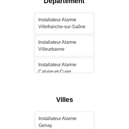
Département
Installateur Alarme
Nantes
Installateur Alarme
Villefranche-sur-Saône
Installateur Alarme
Strasbourg
Installateur Alarme
Villeurbanne
Installateur Alarme
Montpellier
Installateur Alarme
Caluire-et-Cuire
Installateur Alarme
Bordeaux
Installateur Alarme
Francheville
Villes
Installateur Alarme Lille
Installateur Alarme
Oullins
Installateur Alarme
Installateur Alarme
Rennes
Genay