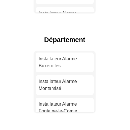
Installateur Alarme
Toulouse
Installateur Alarme Nice
Département
Installateur Alarme
Nantes
Installateur Alarme
Buxerolles
Installateur Alarme
Strasbourg
Installateur Alarme
Montamisé
Installateur Alarme
Montpellier
Installateur Alarme
Fontaine-le-Comte
Installateur Alarme
Bordeaux
Installateur Alarme