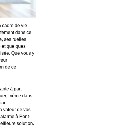
n cadre de vie
aitement dans ce
e, ses ruelles
é et quelques
isée. Que vous y
ceur
on de ce
ante à part
oluer, même dans
part
la valeur de vos
r alarme à Pont-
eilleure solution.