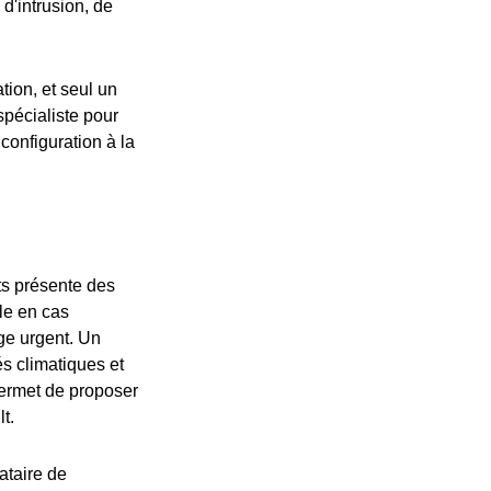
d'intrusion, de
tion, et seul un
 spécialiste pour
configuration à la
ts présente des
le en cas
ge urgent. Un
tés climatiques et
permet de proposer
t.
ataire de