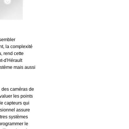
 sembler
, la complexité
, rend cette
t-d'Hérault
système mais aussi
s, des caméras de
évaluer les points
de capteurs qui
ssionnel assure
utres systèmes
 programmer le