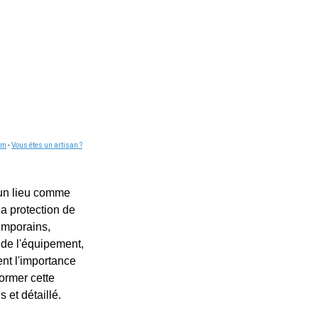
om
-
Vous êtes un artisan ?
 un lieu comme
la protection de
emporains,
 de l'équipement,
ient l'importance
former cette
 et détaillé.