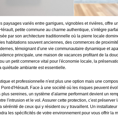
s paysages variés entre garrigues, vignobles et rivières, offre u
d'Hérault, petite commune au charme authentique, s'intègre parf
sée par son architecture traditionnelle où la pierre locale domin
des habitations souvent anciennes, des commerces de proximit
modernes, témoignant d'une vie communautaire dynamique et apa
idence principale, une maison de vacances profitant de la dou
u un petit commerce vital pour l'économie locale, la préservati
a quiétude ambiante est essentielle.
tique et professionnelle n'est plus une option mais une compos
 à Pont-d'Hérault. Face à une société où les risques peuvent év
plus sereines, un système d'alarme performant devient un rem
re l'intrusion et le vol. Assurer cette protection, c'est préserver 
 la sérénité de ceux qui y résident ou y travaillent. Un installateu
ra les spécificités de votre environnement pour vous offrir la m