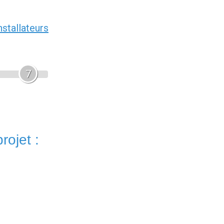
nstallateurs
7
rojet :