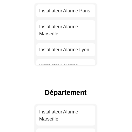
Installateur Alarme Paris
Installateur Alarme
Marseille
Installateur Alarme Lyon
Installateur Alarme
Toulouse
Installateur Alarme Nice
Département
Installateur Alarme
Nantes
Installateur Alarme
Marseille
Installateur Alarme