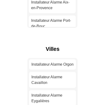
Strasbourg
Installateur Alarme Aix-
en-Provence
Installateur Alarme
Montpellier
Installateur Alarme Port-
de-Bouc
Installateur Alarme
Bordeaux
Installateur Alarme La
Ciotat
Villes
Installateur Alarme Lille
Installateur Alarme Arles
Installateur Alarme
Installateur Alarme Orgon
Rennes
Installateur Alarme
Marignane
Installateur Alarme
Installateur Alarme
Cavaillon
Reims
Installateur Alarme Istres
Installateur Alarme
Installateur Alarme Le
Installateur Alarme
Eygalières